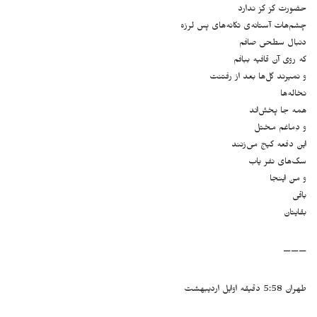
حضورت گِز گِز ندارد
چشم‌هات آستانه‌ی تکانه‌های پس لرزه
دنبال سطحی صافم
که روی آن قافیه ببافم
و نمیرند گل‌ها بعد از رفتنت
نخاله‌ها
همه جا پخش‌اند
و دِماغم مختل
این دفعه گیج می‌زنند
سگ‌های نفر یاب
و من اینجا
باقی
بقایتان
———
طهران 5:58 دقیقه اوایل اردیبهشت