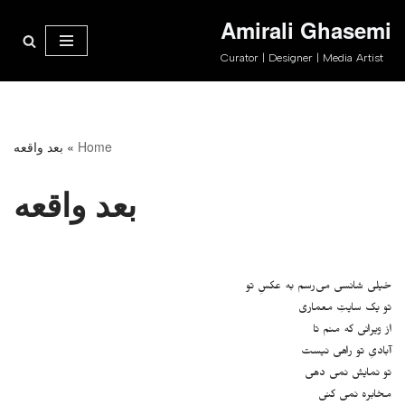
Amirali Ghasemi
پرش
Curator | Designer | Media Artist
به
محتوا
Home
»
بعد واقعه
بعد واقعه
خیلی شانسی می‌رسم به عکسِ تو
تو یک سایتِ معماری
از ویرانی که منم تا
آبادیِ تو راهی نیست
تو نمایش نمی دهی
مخابره نمی کنی