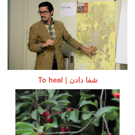
شفا دادن | To heal