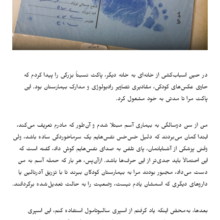
در حین اسباب‌کشی از خانه‌ای به خانه دیگر، پاکت نسبتاً بزرگی را پیدا کردم که
حاوی عکس‌های کودکی‌، مقادیری تصاویر رادیولوژی و مدارک بیمارستان بود. این
پاکت مرا تا مدتی به خود مشغول کرد.
من از سن دوسالگی به بیماری آسم مبتلا شدم و آن‌طور که مادرم تعریف می‌کند،
ابتدا گمان می‌بردند که دلیل خس‌خس نفس‌هایم یک سرماخوردگی ساده باشد، ولی
وقتی پزشکی از آشنایانمان، پای تلفن به صدای نفس‌هایم گوش داد، گفته است که
این احتمالاً باید جدی‌تر از این حرف‌ها باشد. ازآن‌پس، هر بار که حمله‌ آسم به من
دست می‌داد، مجبور بودند مرا به بیمارستان کودکان ببرند تا با تزریق آدرنالین یا
داروهای دیگری که اسمشان یادم نیست، وضعیت را به حالت تعدیل‌شده‌ برگردانند.
بعدها، به‌محض اینکه یاد گرفتم از اسپری سالبوتامول استفاده کنم، این اسپری