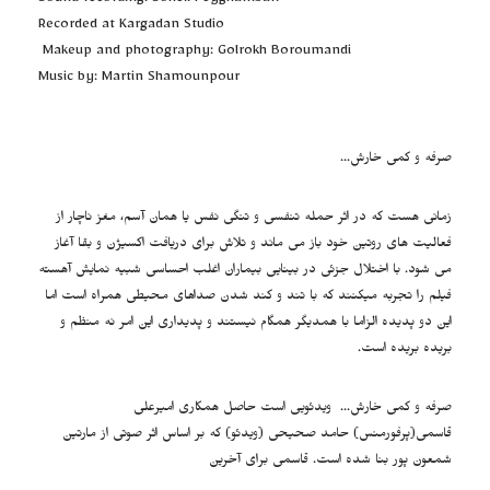
Sound recording: Soheil Peyghambari
Recorded at Kargadan Studio
Makeup and photography: Golrokh Boroumandi
Music by: Martin Shamounpour
صرفه و کمی خارش…
زمانی هست که در اثر حمله تنفسی و تنگی نفس یا همان آسم، مغز ناچار از
فعالیت های روتین خود باز می ماند و تلاش برای دریافت اکسیژن و بقا آغاز
می شود. با اختلال جزئی در بینایی بیماران اغلب احساسی شبیه نمایش آهسته
فیلم را تجربه میکنند که با تند و کند شدن صداهای محیطی همراه است اما
این دو پدیده الزاما با همدیگر همگام نیستند و پدیداری این امر نه منظم و
بریده بریده است.
صرفه و کمی خارش… ویدئویی است حاصل همکاری امیرعلی
قاسمی(پرفورمنس) حامد صحیحی (ویدئو) که بر اساس اثر صوتی از مارتین
شمعون پور بنا شده است. قاسمی برای آخرین