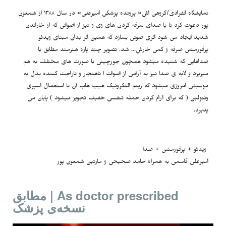
نمایشگاه انفرادی/گروهی اش« پرونده پزشکی امیرعلی» در سال ۱۳۸۸ از شمعون
پور دعوت کرد تا با صدای سرفه کردن های وی و نیز از اصواتی که از خاراندن
شدید ایجاد می شود اثری صوتی بسازد که همین اثر بدان مبنای ویدئو
پرفورمنس صرفه و کمی خارش… شد. تصویر چند پاره هنرمند مطابق با
صداهایی که شنیده میشود همچون جورچینی با صورت های مختلف به هم
میریزد و لایه ی صدا نیز به آرامی از اصوات ا ناهنجار و ناراحت کننده بدل به
موسیقی امروزی میشود که ریتم التکرونیک هیپ هاپ آن با استعمال اسپری
ونتولین ( که برای آرام کردن حمله تنفسی خفیف تجویز میشود ) پایان می
پذیرد.
ویدئو + پرفورمنس + صدا
امیرعلی قاسمی به همراه حامد صحیحی و مارتین شمعون پور
As doctor prescribed | مطابق
نسخه‌ی پزشک