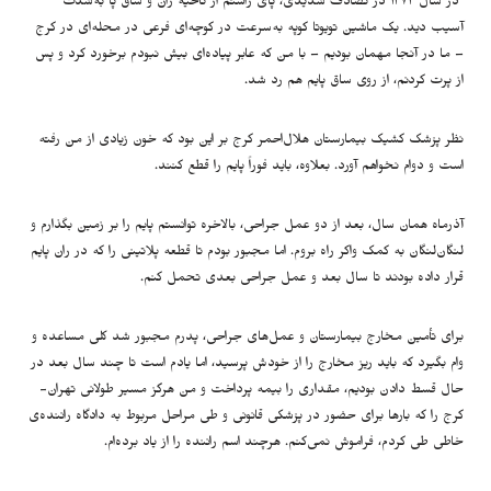
در سال ۱۳۷۲ در تصادف شدیدی، پای راستم از ناحیه ران و ساق پا به‌شدت
آسیب دید. یک ماشین تویوتا کوپه به‌سرعت در کوچه‌ای فرعی در محله‌ای در کرج
–
ما در آنجا مهمان بودیم
–
با من که عابر پیاده‌ای بیش نبودم برخورد کرد و پس
از پرت کردنم، از روی ساق پایم هم رد شد.
نظر پزشک کشیک بیمارستان هلال‌احمر کرج بر این بود که خون زیادی از من رفته
است و دوام نخواهم آورد. بعلاوه، باید فوراً پایم را قطع کنند.
آذرماه همان سال، بعد از دو عمل جراحی، بالاخره توانستم پایم را بر زمین بگذارم و
لنگان‌لنگان به کمک واکر راه بروم. اما مجبور بودم تا قطعه پلاتینی را که در ران پایم
قرار داده بودند تا سال بعد و عمل جراحی بعدی تحمل کنم.
برای تأمین مخارج بیمارستان و عمل‌های جراحی، پدرم مجبور شد کلی مساعده و
وام بگیرد که باید ریز مخارج را از خودش پرسید، اما یادم است تا چند سال بعد در
حال قسط دادن بودیم، مقداری را بیمه پرداخت و من هرگز مسیر طولانی تهران-
کرج را که بارها برای حضور در پزشکی قانونی و طی مراحل مربوط به دادگاه راننده‌ی
خاطی طی کردم، فراموش نمی‌کنم. هرچند اسم راننده را از یاد برده‌ام.