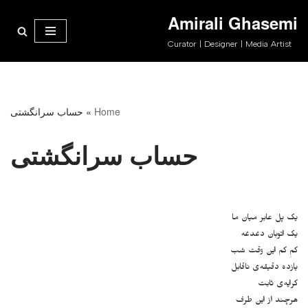
Amirali Ghasemi
پرش
Curator | Designer | Media Artist
به
محتوا
Home
»
حساب سر‌انگشتی
حساب سر‌انگشتی
یک پل عابر میان ما
یک اتوبان دغدغه
کمِ کم این وقت شب
یازده دقیقه‌ی نا‌قابل
کرایه‌ی ثابت
هرچند از این طرف