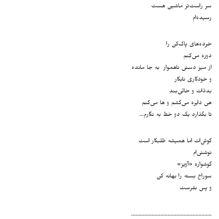
سر راست‌تر ماشین هست
رسیده‌ام
خرده‌های پاک‌کن را
دوره می‌کنم
از میز دستی ناهموار به جا مانده
و خودکاری نابکار
بدذات و خالی‌بند
هی دایره می‌کشم و ها می‌کنم
تا بگذارد یک دو خط به نگارم…
گوش‌ات اما همیشه طلبکار است
نوشتی‌ام
گوشواره «آویز»
سوراخ بسته را بهانه کن
و پس بفرست
……………………………………………….