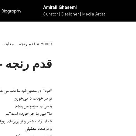
Amirali Ghasemi
Biography
Curator | Designer | Media Artist
پرش
به
محتوا
Home
»
قدم رنجه – معاینه
قدم رنجه –
“درد” در منتهی‌الیهِ ما تاب می‌خو
تو در خودت تا می‌خوری
و من به خودم می‌پیچم
ما” بین ما جر خورده است”…
همان وقت شعر را از وِروِر‌های روز
و درصدد تحلیلی