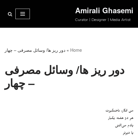
Amirali Ghasemi
پرش
Curator | Designer | Media Artist
به
محتوا
Home
»
دور ریز ها/ وسائل مصرفی – چهار
دور ریز ها/ وسائل مصرفی
– چهار
من انگار، ناخنگیرت
هر دو هفته یکبار
یادم می‌افتی
یا دیرتر