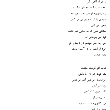
یا هر از گاهی اگر
ناخنت بشکند، خدای ناکرده
برمیداری‌ام از بین خرت‌و‌پرت‌ها
سوهان را از دلم بیرون می‌کشی
سعی می‌کنی
صافش کنی که به جایی گیر نکند
گِرد می‌چرخانی اَم،
من چه سر خوشم در دستان تو
زبری‌ام اینبار به کار آمده است
تمام شد…
شاید اگر کَرَمت بِکِشد
یک فوت هم به ما بکنی
مرحمت می‌کنی آبم می‌کشی
بویَم می‌کنی
نَکند بویِ تُرا بِدَهم
نمی‌بوسی‌ام
می گذاری‌ام لب طاقچه
سرد و تا شو